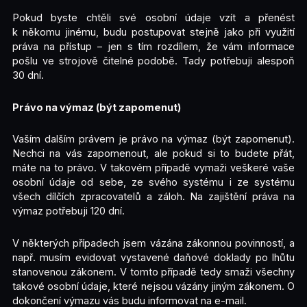
Pokud byste chtěli své osobní údaje vzít a přenést
k někomu jinému, budu postupovat stejně jako při využití
práva na přístup – jen s tím rozdílem, že vám informace
pošlu ve strojově čitelné podobě. Tady potřebuji alespoň
30 dní.
Právo na výmaz (být zapomenut)
Vaším dalším právem je právo na výmaz (být zapomenut).
Nechci na vás zapomenout, ale pokud si to budete přát,
máte na to právo. V takovém případě vymaži veškeré vaše
osobní údaje od sebe, ze svého systému i ze systému
všech dílčích zpracovatelů a záloh. Na zajištění práva na
výmaz potřebuji 120 dní.
V některých případech jsem vázána zákonnou povinností, a
např. musím evidovat vystavené daňové doklady po lhůtu
stanovenou zákonem. V tomto případě tedy smaži všechny
takové osobní údaje, které nejsou vázány jiným zákonem. O
dokončení výmazu vás budu informovat na e-mail.