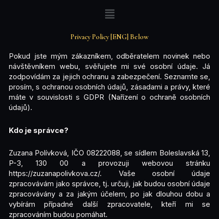
Přeskočit
Menu
na
obsah
Privacy Policy [ENG] Below
Pokud jste mým zákazníkem, odběratelem novinek nebo
návštěvníkem webu, svěřujete mi své osobní údaje. Já
zodpovídám za jejich ochranu a zabezpečení. Seznamte se,
prosím, s ochranou osobních údajů, zásadami a právy, které
máte v souvislosti s GDPR (Nařízení o ochraně osobních
údajů).
Kdo je správce?
Zuzana Polívková, IČO 08222088, se sídlem Boleslavská 13,
P-3, 130 00 a provozuji webovou stránku
https://zuzanapolivkova.cz/. Vaše osobní údaje
zpracovávám jako správce, tj. určuji, jak budou osobní údaje
zpracovávány a za jakým účelem, po jak dlouhou dobu a
vybírám případné další zpracovatele, kteří mi se
zpracováním budou pomáhat.