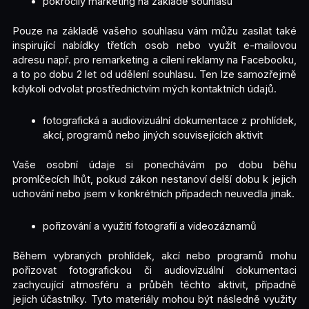
pokročilý marketing na základě souhlasu
Pouze na základě vašeho souhlasu vám můžu zasílat také
inspirující nabídky třetích osob nebo využít e-mailovou
adresu např. pro remarketing a cílení reklamy na Facebooku,
a to po dobu 2 let od udělení souhlasu. Ten lze samozřejmě
kdykoli odvolat prostřednictvím mých kontaktních údajů.
fotografická a audiovizuální dokumentace z prohlídek,
akcí, programů nebo jiných souvisejících aktivit
Vaše osobní údaje si ponechávám po dobu běhu
promlčecích lhůt, pokud zákon nestanoví delší dobu k jejich
uchování nebo jsem v konkrétních případech neuvedla jinak.
pořizování a využití fotografií a videozáznamů
Během vybraných prohlídek, akcí nebo programů mohu
pořizovat fotografickou či audiovizuální dokumentaci
zachycující atmosféru a průběh těchto aktivit, případně
jejich účastníky. Tyto materiály mohou být následně využity