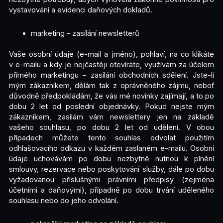
vystavování a evidenci daňových dokladů.
marketing – zasílání newsletterů
Vaše osobní údaje (e-mail a jméno), pohlaví, na co klikáte
v e-mailu a kdy je nejčastěji otevíráte, využívám za účelem
přímého marketingu – zasílání obchodních sdělení. Jste-li
mým zákazníkem, dělám tak z oprávněného zájmu, neboť
důvodně předpokládám, že vás mé novinky zajímají, a to po
dobu 2 let od poslední objednávky. Pokud nejste mým
zákazníkem, zasílám vám newslettery jen na základě
vašeho souhlasu, po dobu 2 let od udělení. V obou
případech můžete tento souhlas odvolat použitím
odhlašovacího odkazu v každém zaslaném e-mailu. Osobní
údaje uchovávám po dobu nezbytně nutnou k plnění
smlouvy, rezervace nebo poskytování služby, dále po dobu
vyžadovanou příslušnými právními předpisy (zejména
účetními a daňovými), případně po dobu trvání uděleného
souhlasu nebo do jeho odvolání.