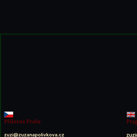
Příšerná Praha
Prag
zuzi@zuzanapolivkova.cz
zuz