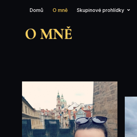
Přeskočit
Domů
O mně
Skupinové prohlídky
na
obsah
O MNĚ