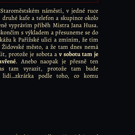
 Staroměstském náměstí, v jedné ruce
e druhé kafe a telefon a skupince okolo
eně vyprávím příběh Mistra Jana Husa.
 skončím s výkladem a přesuneme se do
kážu k Pařížské ulici a zmíním, že tím
 Židovské město, a že tam dnes nemá
it, protože je sobota a
v sobotu tam je
avřené
. Anebo naopak je přesně ten
čas tam vyrazit, protože tam bude
lidí…zkrátka podle toho, co komu