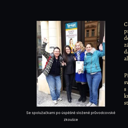
C
p
d
z
d
a
P
s
s
k
s
Se spolužačkami po úspěšně složené průvodcovské
zkoušce