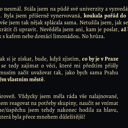
do nesmál. Stála jsem na půdě své univerzity a vyzved
i. Byla jsem příšerně vynervovaná,
koukala pořád do
e jsem tak nějak splácala sama. Netušila jsem, jak se
krátit či upravit. Nevěděla jsem ani, kam je poslat,
až
k s kafem nebo domácí limonádou. No hrůza.
ak si je získat, bude, když zjistím,
co by je v Praze
se tedy zajímat o věci, které mi předtím přišly
 musím začít uvažovat tak, jako bych sama Prahu
vém vlastním městě
.
roveň. Vždycky jsem měla ráda vše nalajnované,
jsem reagovat na potřeby skupiny, naučit se vnímat
 ne/úspěchu jsem tehdy nakonec hodila za hlavu,
 která byla přece mnohem důležitější!