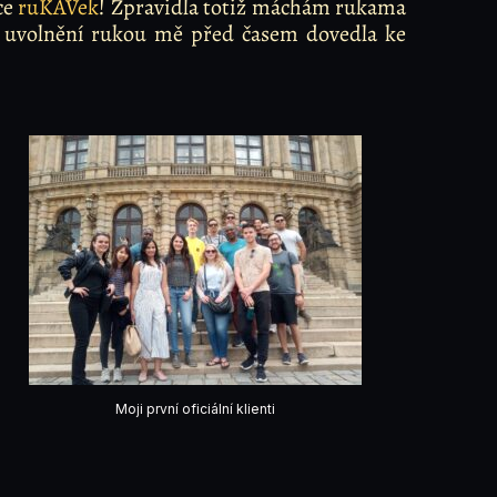
ce
ruKÁVek
! Zpravidla totiž máchám rukama
a uvolnění rukou mě před časem dovedla ke
Moji první oficiální klienti